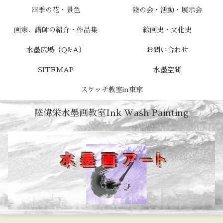
四季の花・景色
陸の会・活動・展示会
画家、講師の紹介・作品集
絵画史・文化史
水墨広場（Q&A）
お問い合わせ
SITEMAP
水墨空間
スケッチ教室in東京
陸偉栄水墨画教室Ink Wash Painting