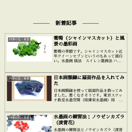
新着記事
葡萄（シャインマスカット）と風
四季の花・景色
景の墨彩画
葡萄の季節です。シャインマスカット近
年クイーンセブンというのもあって面白
い。水墨画 描法 スイレン蓮画法 ハスに
カワセミ水墨風景は木の練習から水墨画
簡単7 紅葉渓流
日本画額縁に扇面作品を入れてみ
四季の花・景色
た
日本画額縁を使って扇面作品を飾ってみ
ました。悪くなさそうです。東京スケッ
チ教室水墨空間（陸偉栄水墨画）陸
墨 会水墨画 描法 スイレン蓮画法 ハス
にカワセミ水墨風景は木の練習から水墨
画簡単7 紅葉渓流
水墨画の練習法：ノウゼンカズラ
四季の花・景色
（凌霄花）
水墨画の練習法とノウゼンカズラ（凌霄