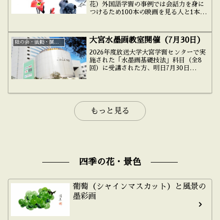
花）外国語学習の事例では会話力を身に
つけるため100本の映画を見る人と1本の
映画を100回を見る人がいますが、どち
らがうまいやり方か言わなくても分かる
人がいます。同じことですが一つのお手
大宮水墨画教室開催（7月30日）
陸の会・活動・展示会
本を100回、千回...
2026年度放送大学大宮学習センターで実
施された「水墨画基礎技法」科目（全8
回）に受講された方、明日7月30日
（木）10：30～初回教室スタート。以
上、お知らせまで水墨画 描法 スイレン
蓮画法 ハスにカワセミ水墨風景は木の練
習から水墨画簡単...
もっと見る
四季の花・景色
葡萄（シャインマスカット）と風景の
墨彩画